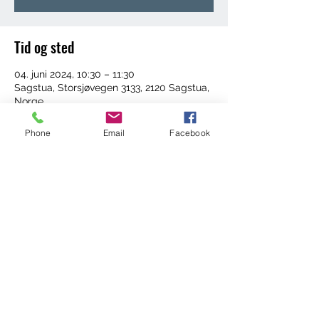
Tid og sted
04. juni 2024, 10:30 – 11:30
Sagstua, Storsjøvegen 3133, 2120 Sagstua,
Norge
Phone
Email
Facebook
Del dette arrangementet
©2022 by Trening med Ingrid. Proudly created with