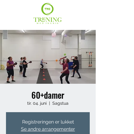
60+damer
tir. 04. juni
  |  
Sagstua
Registreringen er lukket
Se andre arrangementer