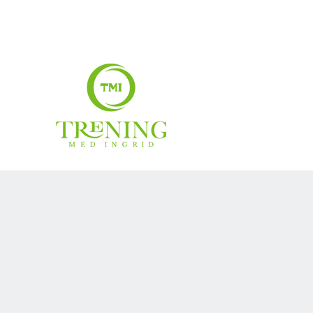
treningmedingrid@gmail.com
99007883