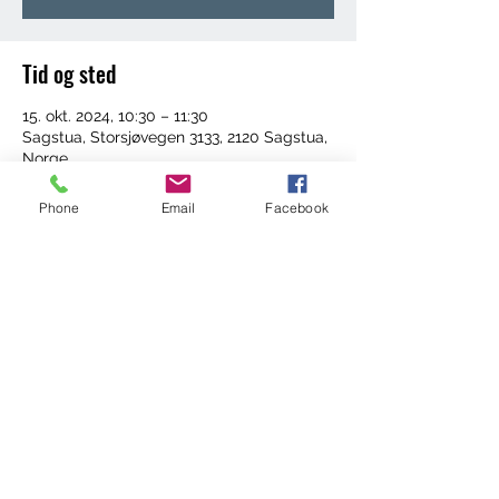
Tid og sted
15. okt. 2024, 10:30 – 11:30
Sagstua, Storsjøvegen 3133, 2120 Sagstua,
Norge
Phone
Email
Facebook
Del dette arrangementet
©2022 by Trening med Ingrid. Proudly created with