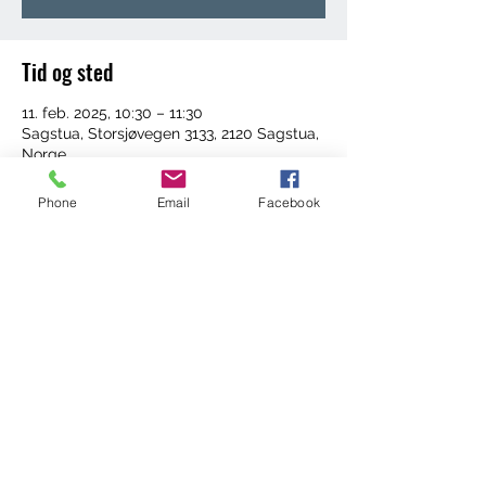
Tid og sted
11. feb. 2025, 10:30 – 11:30
Sagstua, Storsjøvegen 3133, 2120 Sagstua,
Norge
Phone
Email
Facebook
Del dette arrangementet
©2022 by Trening med Ingrid. Proudly created with