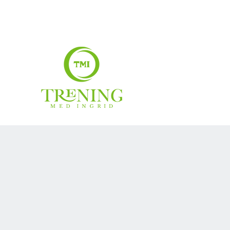
treningmedingrid@gmail.com
99007883