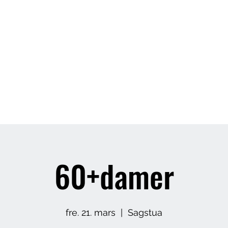
Butikk
Om meg
Arrangement
60+damer
fre. 21. mars
  |  
Sagstua