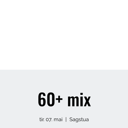
Butikk
Om meg
Arrangement
60+ mix
tir. 07. mai
  |  
Sagstua