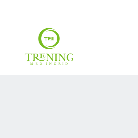
treningmedingrid@gmail.com
99007883