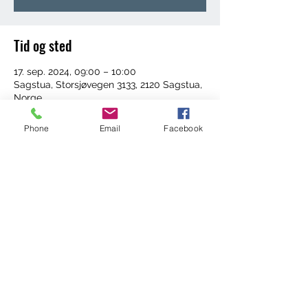
Tid og sted
17. sep. 2024, 09:00 – 10:00
Sagstua, Storsjøvegen 3133, 2120 Sagstua,
Norge
Phone
Email
Facebook
Del dette arrangementet
©2022 by Trening med Ingrid. Proudly created with