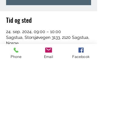
Tid og sted
24. sep. 2024, 09:00 – 10:00
Sagstua, Storsjøvegen 3133, 2120 Sagstua,
Norge
Phone
Email
Facebook
Del dette arrangementet
©2022 by Trening med Ingrid. Proudly created with