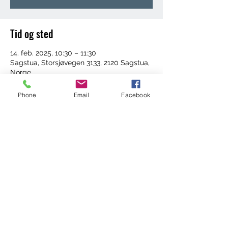
Tid og sted
14. feb. 2025, 10:30 – 11:30
Sagstua, Storsjøvegen 3133, 2120 Sagstua,
Norge
Phone
Email
Facebook
Del dette arrangementet
©2022 by Trening med Ingrid. Proudly created with