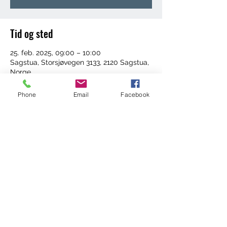
Tid og sted
25. feb. 2025, 09:00 – 10:00
Sagstua, Storsjøvegen 3133, 2120 Sagstua,
Norge
Phone
Email
Facebook
Del dette arrangementet
©2022 by Trening med Ingrid. Proudly created with