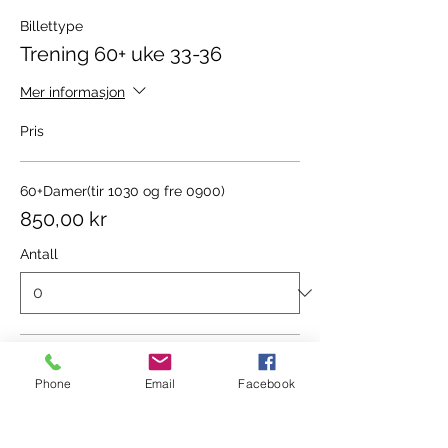
Billettype
Trening 60+ uke 33-36
Mer informasjon
Pris
60+Damer(tir 1030 og fre 0900)
850,00 kr
Antall
60+Mix1 (tir 0900 og fre 1030)
Phone
Email
Facebook
850,00 kr
Antall