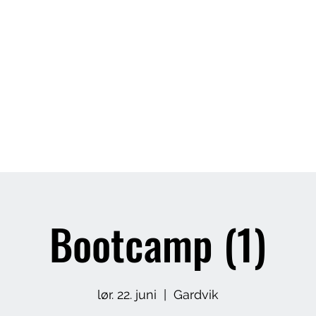
Butikk
Om meg
Arrangement
Bootcamp (1)
lør. 22. juni
  |  
Gardvik