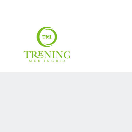
treningmedingrid@gmail.com
99007883