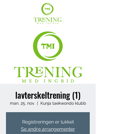
lavterskeltrening (1)
man. 25. nov.
  |  
Kunja taekwondo klubb
Registreringen er lukket
Se andre arrangementer