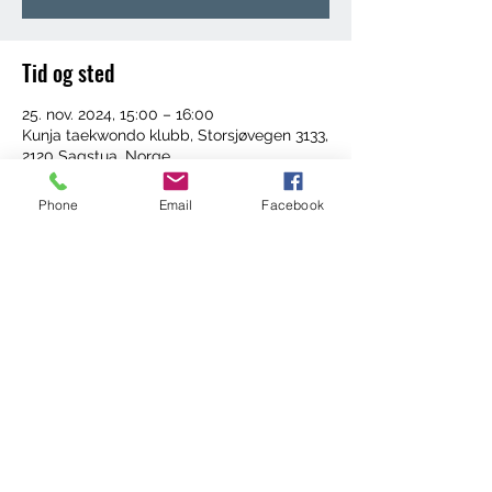
Tid og sted
25. nov. 2024, 15:00 – 16:00
Kunja taekwondo klubb, Storsjøvegen 3133,
2120 Sagstua, Norge
Phone
Email
Facebook
Del dette arrangementet
©2022 by Trening med Ingrid. Proudly created with