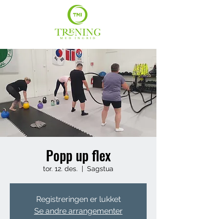
Popp up flex
tor. 12. des.
  |  
Sagstua
Registreringen er lukket
Se andre arrangementer