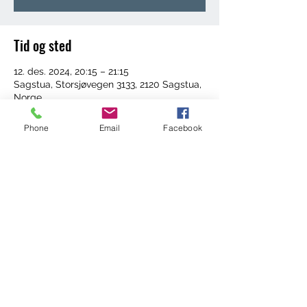
Tid og sted
12. des. 2024, 20:15 – 21:15
Sagstua, Storsjøvegen 3133, 2120 Sagstua,
Norge
Phone
Email
Facebook
Del dette arrangementet
©2022 by Trening med Ingrid. Proudly created with