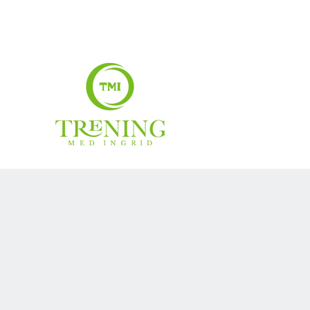
treningmedingrid@gmail.com
99007883