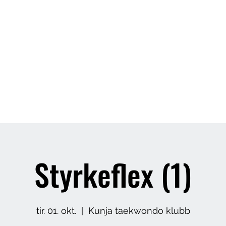
Butikk
Om meg
Arrangement
Styrkeflex (1)
tir. 01. okt.
  |  
Kunja taekwondo klubb