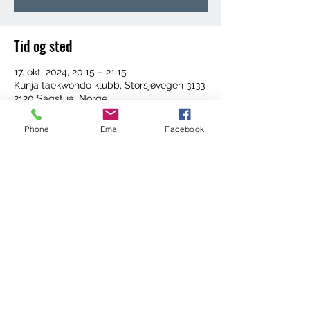
Tid og sted
17. okt. 2024, 20:15 – 21:15
Kunja taekwondo klubb, Storsjøvegen 3133,
2120 Sagstua, Norge
Phone
Email
Facebook
Del dette arrangementet
©2022 by Trening med Ingrid. Proudly created with