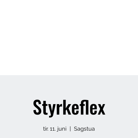
Butikk
Om meg
Arrangement
Styrkeflex
tir. 11. juni
  |  
Sagstua