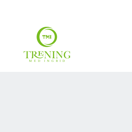
treningmedingrid@gmail.com
99007883