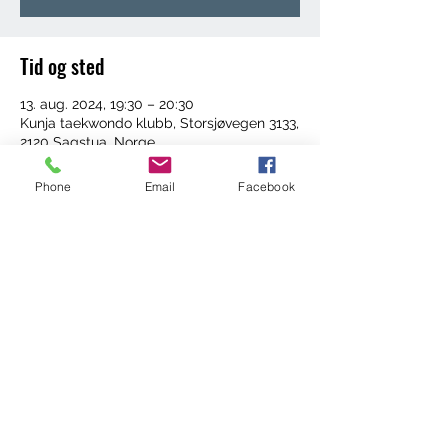
Tid og sted
13. aug. 2024, 19:30 – 20:30
Kunja taekwondo klubb, Storsjøvegen 3133,
2120 Sagstua, Norge
Phone
Email
Facebook
Del dette arrangementet
©2022 by Trening med Ingrid. Proudly created with