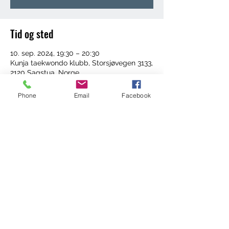
Tid og sted
10. sep. 2024, 19:30 – 20:30
Kunja taekwondo klubb, Storsjøvegen 3133,
2120 Sagstua, Norge
Phone
Email
Facebook
Del dette arrangementet
©2022 by Trening med Ingrid. Proudly created with