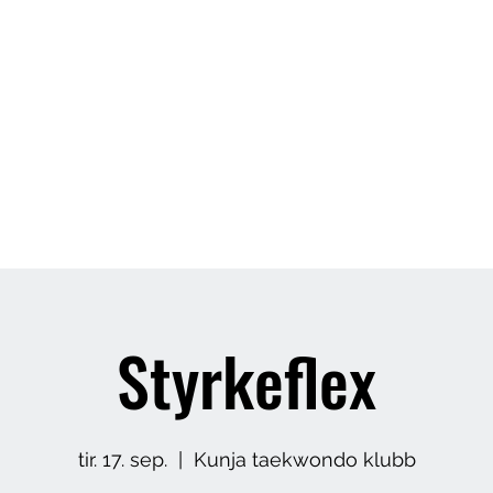
Butikk
Om meg
Arrangement
Styrkeflex
tir. 17. sep.
  |  
Kunja taekwondo klubb