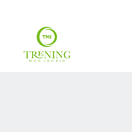
treningmedingrid@gmail.com
99007883