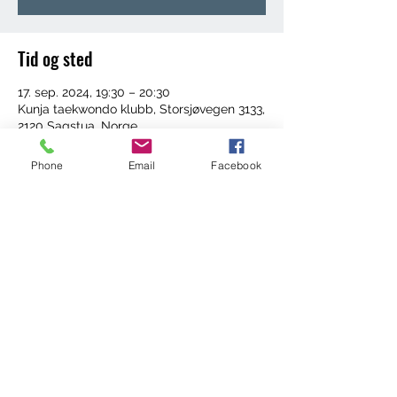
Tid og sted
17. sep. 2024, 19:30 – 20:30
Kunja taekwondo klubb, Storsjøvegen 3133,
2120 Sagstua, Norge
Phone
Email
Facebook
Del dette arrangementet
©2022 by Trening med Ingrid. Proudly created with