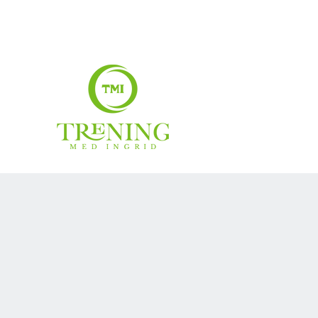
treningmedingrid@gmail.com
99007883