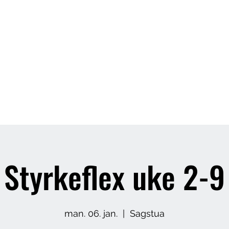
Butikk
Om meg
Arrangement
Styrkeflex uke 2-9
man. 06. jan.
  |  
Sagstua