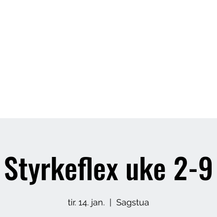
Butikk
Om meg
Arrangement
Styrkeflex uke 2-9
tir. 14. jan.
  |  
Sagstua