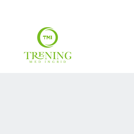
treningmedingrid@gmail.com
99007883