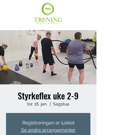
Styrkeflex uke 2-9
tor. 16. jan.
  |  
Sagstua
Registreringen er lukket
Se andre arrangementer