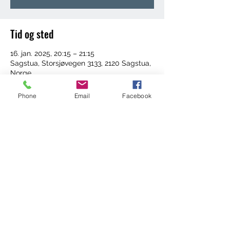
Tid og sted
16. jan. 2025, 20:15 – 21:15
Sagstua, Storsjøvegen 3133, 2120 Sagstua,
Norge
Phone
Email
Facebook
Del dette arrangementet
©2022 by Trening med Ingrid. Proudly created with