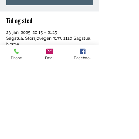
Tid og sted
23. jan. 2025, 20:15 – 21:15
Sagstua, Storsjøvegen 3133, 2120 Sagstua,
Norge
Phone
Email
Facebook
Del dette arrangementet
©2022 by Trening med Ingrid. Proudly created with