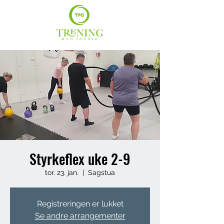
Styrkeflex uke 2-9
tor. 23. jan.
  |  
Sagstua
Registreringen er lukket
Se andre arrangementer