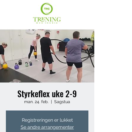
Styrkeflex uke 2-9
man. 24. feb.
  |  
Sagstua
Registreringen er lukket
Se andre arrangementer