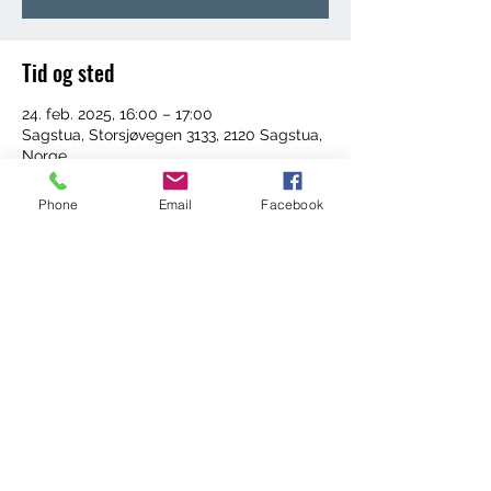
Tid og sted
24. feb. 2025, 16:00 – 17:00
Sagstua, Storsjøvegen 3133, 2120 Sagstua,
Norge
Phone
Email
Facebook
Del dette arrangementet
©2022 by Trening med Ingrid. Proudly created with